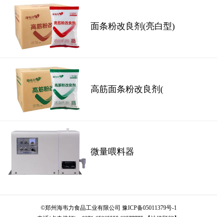
面条粉改良剂(亮白型)
高筋面条粉改良剂(
微量喂料器
©
郑州海韦力食品工业有限公司
豫ICP备05011379号-1