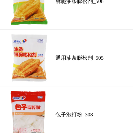
酥脆油条膨松剂_508
通用油条膨松剂_505
包子泡打粉_308